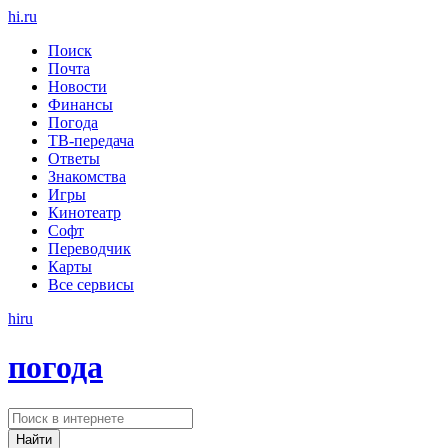
hi
.
ru
Поиск
Почта
Новости
Финансы
Погода
ТВ-передача
Ответы
Знакомства
Игры
Кинотеатр
Софт
Переводчик
Карты
Все сервисы
hi
ru
погода
Найти