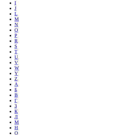
I
J
L
M
N
O
P
R
S
T
U
V
W
Y
Z
А
Б
В
Г
З
К
Л
М
Н
О