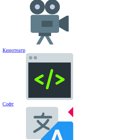
Кинотеатр
Софт