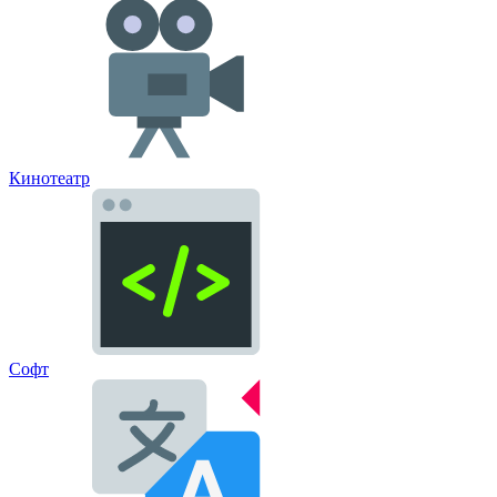
Кинотеатр
Софт