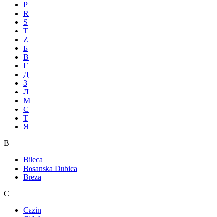
P
R
S
T
Z
Б
В
Г
Д
З
Л
М
С
Т
Я
B
Bileca
Bosanska Dubica
Breza
C
Cazin