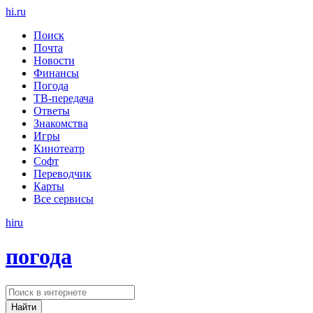
hi
.
ru
Поиск
Почта
Новости
Финансы
Погода
ТВ-передача
Ответы
Знакомства
Игры
Кинотеатр
Софт
Переводчик
Карты
Все сервисы
hi
ru
погода
Найти