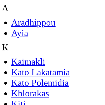
A
Aradhippou
Ayia
K
Kaimakli
Kato Lakatamia
Kato Polemidia
Khlorakas
Kiti