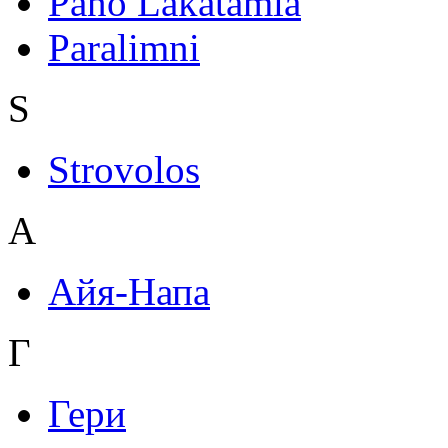
Pano Lakatamia
Paralimni
S
Strovolos
А
Айя-Напа
Г
Гери