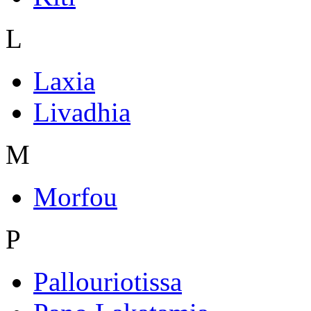
L
Laxia
Livadhia
M
Morfou
P
Pallouriotissa