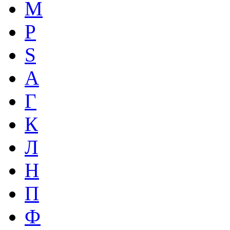
M
P
S
А
Г
К
Л
Н
П
Ф