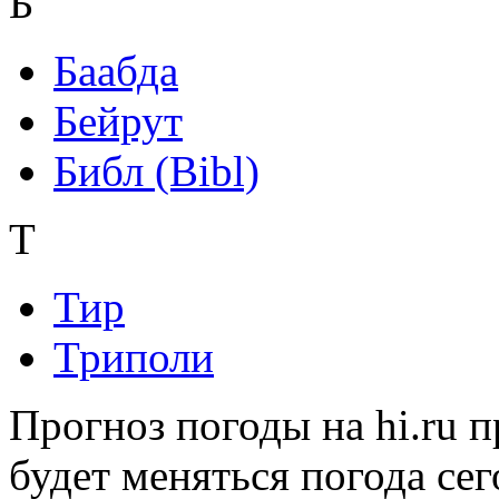
Б
Баабда
Бейрут
Библ (Bibl)
Т
Тир
Триполи
Прогноз погоды на hi.ru 
будет меняться погода сег