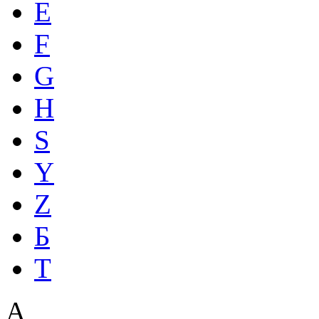
E
F
G
H
S
Y
Z
Б
Т
A