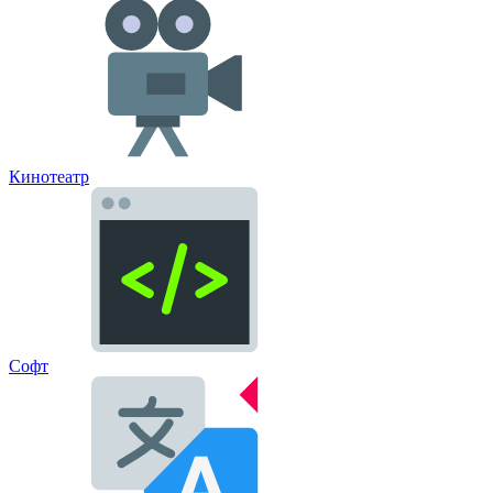
Кинотеатр
Софт