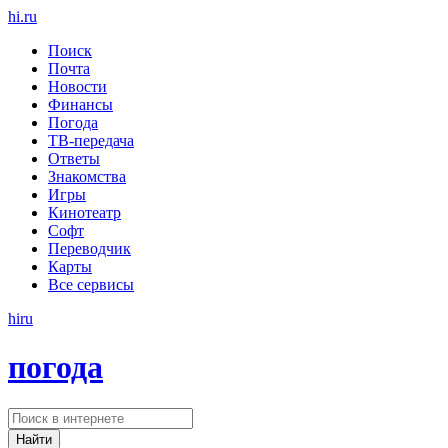
hi
.
ru
Поиск
Почта
Новости
Финансы
Погода
ТВ-передача
Ответы
Знакомства
Игры
Кинотеатр
Софт
Переводчик
Карты
Все сервисы
hi
ru
погода
Найти