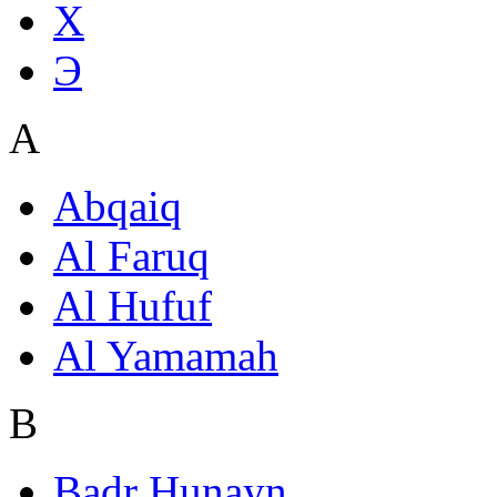
Х
Э
A
Abqaiq
Al Faruq
Al Hufuf
Al Yamamah
B
Badr Hunayn