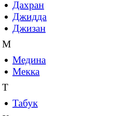
Дахран
Джидда
Джизан
М
Медина
Мекка
Т
Табук