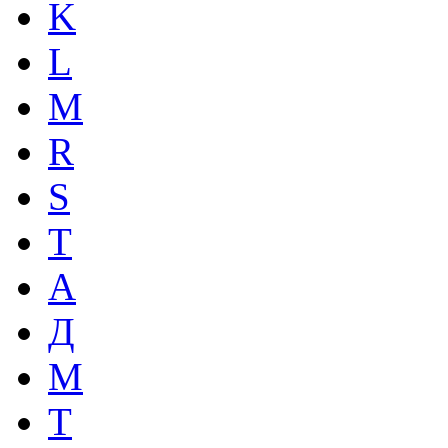
K
L
M
R
S
T
А
Д
М
Т