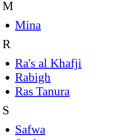
M
Mina
R
Ra's al Khafji
Rabigh
Ras Tanura
S
Safwa