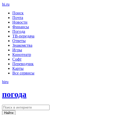
hi
.
ru
Поиск
Почта
Новости
Финансы
Погода
ТВ-передача
Ответы
Знакомства
Игры
Кинотеатр
Софт
Переводчик
Карты
Все сервисы
hi
ru
погода
Найти