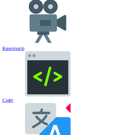
Кинотеатр
Софт