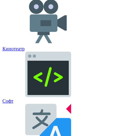
Кинотеатр
Софт