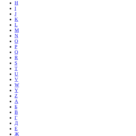
H
I
J
K
L
M
N
O
P
Q
R
S
T
U
V
W
Y
Z
А
Б
В
Г
Д
Е
Ж