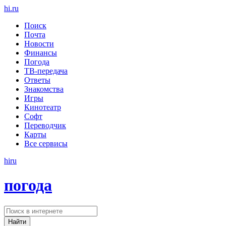
hi
.
ru
Поиск
Почта
Новости
Финансы
Погода
ТВ-передача
Ответы
Знакомства
Игры
Кинотеатр
Софт
Переводчик
Карты
Все сервисы
hi
ru
погода
Найти