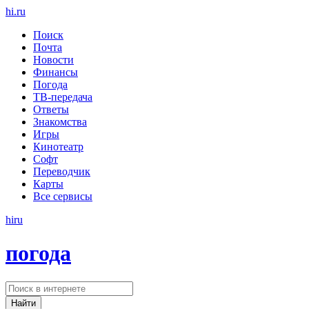
hi
.
ru
Поиск
Почта
Новости
Финансы
Погода
ТВ-передача
Ответы
Знакомства
Игры
Кинотеатр
Софт
Переводчик
Карты
Все сервисы
hi
ru
погода
Найти