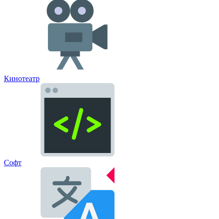
Кинотеатр
Софт