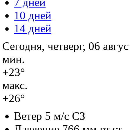
7 дней
10 дней
14 дней
Сегодня, четверг, 06 авгус
мин.
+23°
макс.
+26°
Ветер
5 м/с СЗ
Давление
766 мм.рт.ст