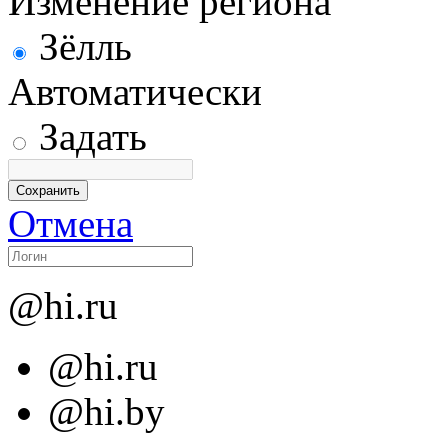
Изменение региона
Зёлль
Автоматически
Задать
Отмена
@hi.ru
@hi.ru
@hi.by