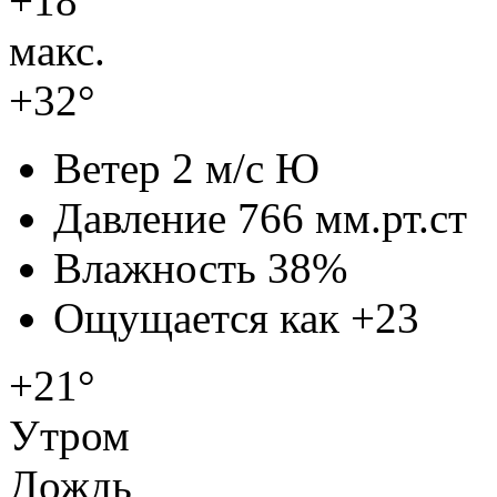
+18°
макс.
+32°
Ветер
2 м/с Ю
Давление
766 мм.рт.ст
Влажность
38%
Ощущается как
+23
+21°
Утром
Дождь