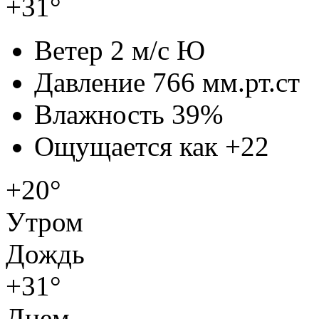
+31°
Ветер
2 м/с Ю
Давление
766 мм.рт.ст
Влажность
39%
Ощущается как
+22
+20°
Утром
Дождь
+31°
Днем