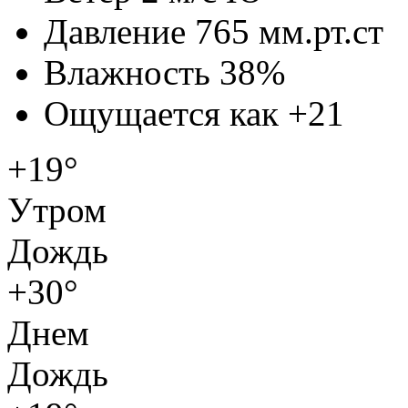
Давление
765 мм.рт.ст
Влажность
38%
Ощущается как
+21
+19°
Утром
Дождь
+30°
Днем
Дождь