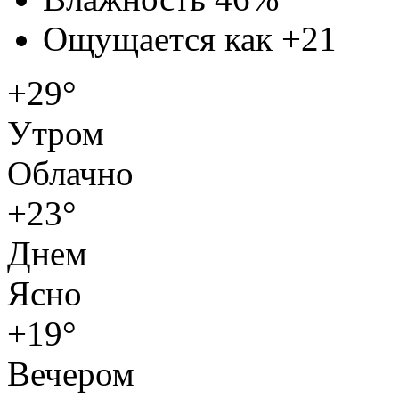
Ощущается как
+21
+29°
Утром
Облачно
+23°
Днем
Ясно
+19°
Вечером