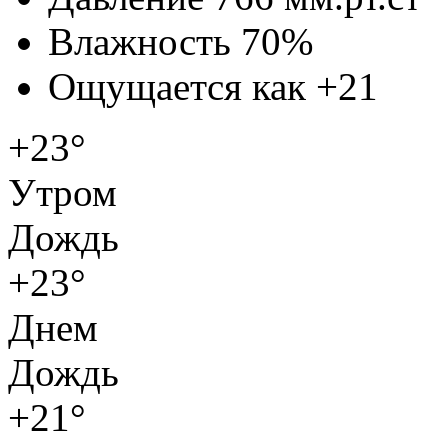
Влажность
70%
Ощущается как
+21
+23°
Утром
Дождь
+23°
Днем
Дождь
+21°