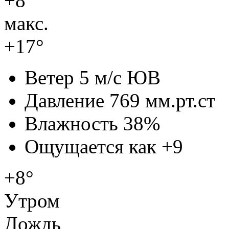
+8°
макс.
+17°
Ветер
5 м/с ЮВ
Давление
769 мм.рт.ст
Влажность
38%
Ощущается как
+9
+8°
Утром
Дождь