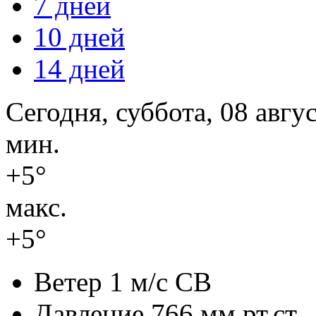
7 дней
10 дней
14 дней
Сегодня, суббота, 08 авгу
мин.
+5°
макс.
+5°
Ветер
1 м/с СВ
Давление
766 мм.рт.ст