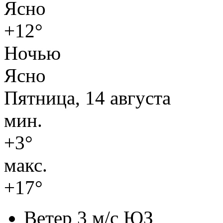
Ясно
+12°
Ночью
Ясно
Пятница, 14 августа
мин.
+3°
макс.
+17°
Ветер
3 м/с ЮЗ