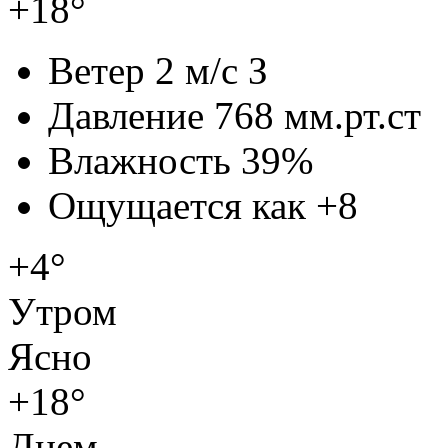
+18°
Ветер
2 м/с З
Давление
768 мм.рт.ст
Влажность
39%
Ощущается как
+8
+4°
Утром
Ясно
+18°
Днем