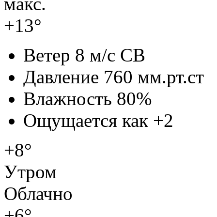
макс.
+13°
Ветер
8 м/с СВ
Давление
760 мм.рт.ст
Влажность
80%
Ощущается как
+2
+8°
Утром
Облачно
+6°