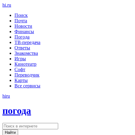
hi
.
ru
Поиск
Почта
Новости
Финансы
Погода
ТВ-передача
Ответы
Знакомства
Игры
Кинотеатр
Софт
Переводчик
Карты
Все сервисы
hi
ru
погода
Найти