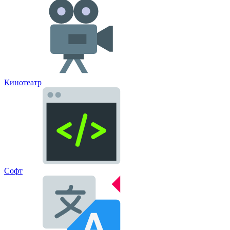
Кинотеатр
Софт