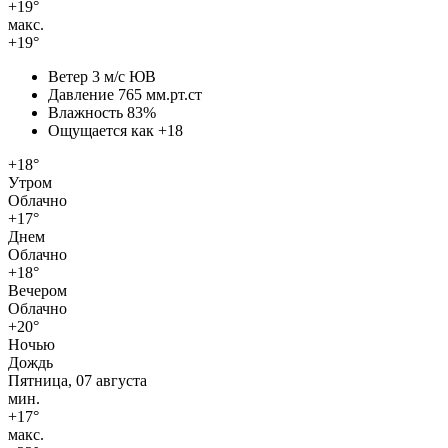
+19°
макс.
+19°
Ветер
3 м/с ЮВ
Давление
765 мм.рт.ст
Влажность
83%
Ощущается как
+18
+18°
Утром
Облачно
+17°
Днем
Облачно
+18°
Вечером
Облачно
+20°
Ночью
Дождь
Пятница, 07 августа
мин.
+17°
макс.