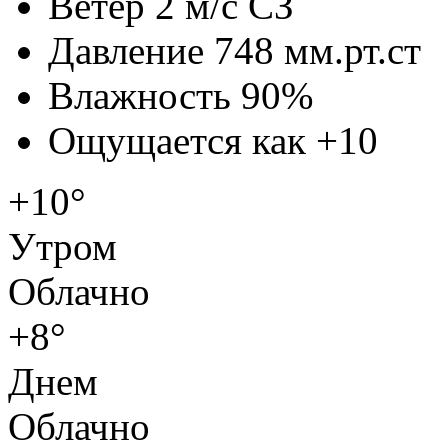
Ветер
2 м/с СЗ
Давление
748 мм.рт.ст
Влажность
90%
Ощущается как
+10
+10°
Утром
Облачно
+8°
Днем
Облачно