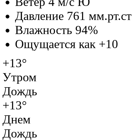
Ветер
4 м/с Ю
Давление
761 мм.рт.ст
Влажность
94%
Ощущается как
+10
+13°
Утром
Дождь
+13°
Днем
Дождь