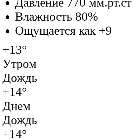
Давление
770 мм.рт.ст
Влажность
80%
Ощущается как
+9
+13°
Утром
Дождь
+14°
Днем
Дождь
+14°