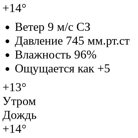
+14°
Ветер
9 м/с СЗ
Давление
745 мм.рт.ст
Влажность
96%
Ощущается как
+5
+13°
Утром
Дождь
+14°