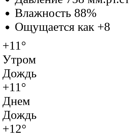
Влажность
88%
Ощущается как
+8
+11°
Утром
Дождь
+11°
Днем
Дождь
+12°