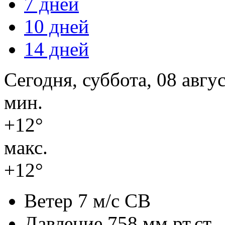
7 дней
10 дней
14 дней
Сегодня, суббота, 08 авгу
мин.
+12°
макс.
+12°
Ветер
7 м/с СВ
Давление
758 мм.рт.ст