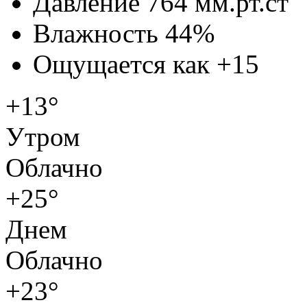
Давление
764 мм.рт.ст
Влажность
44%
Ощущается как
+15
+13°
Утром
Облачно
+25°
Днем
Облачно
+23°