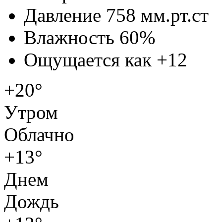
Давление
758 мм.рт.ст
Влажность
60%
Ощущается как
+12
+20°
Утром
Облачно
+13°
Днем
Дождь