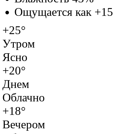
Ощущается как
+15
+25°
Утром
Ясно
+20°
Днем
Облачно
+18°
Вечером