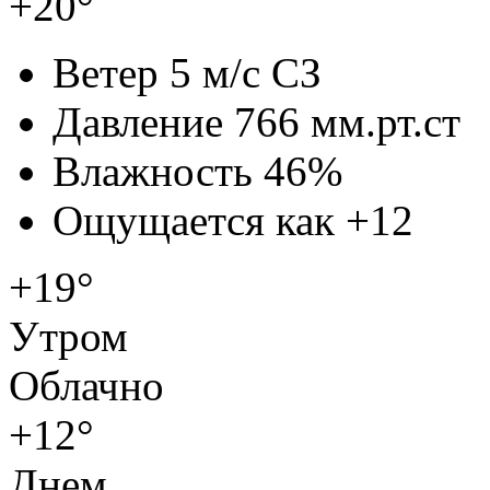
+20°
Ветер
5 м/с СЗ
Давление
766 мм.рт.ст
Влажность
46%
Ощущается как
+12
+19°
Утром
Облачно
+12°
Днем