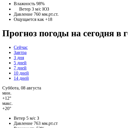
Влажность 98%
Ветер 3 м/с ЮЗ
Давление 760 мм.рт.ст.
Ощущается как +18
Прогноз погоды на сегодня в 
Сейчас
Завтра
3 дня
5 дней
7 дней
10 дней
14 дней
Суббота, 08 августа
мин.
+12°
макс.
+20°
Ветер
5 м/с З
Давление
763 мм.рт.ст