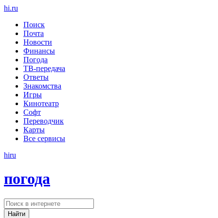
hi
.
ru
Поиск
Почта
Новости
Финансы
Погода
ТВ-передача
Ответы
Знакомства
Игры
Кинотеатр
Софт
Переводчик
Карты
Все сервисы
hi
ru
погода
Найти