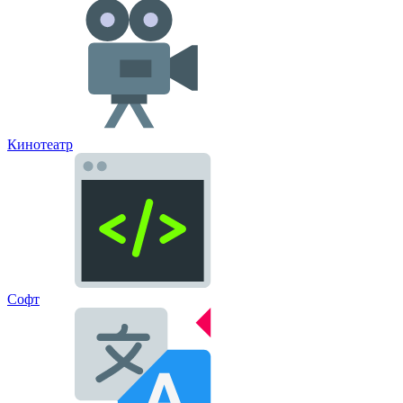
Кинотеатр
Софт