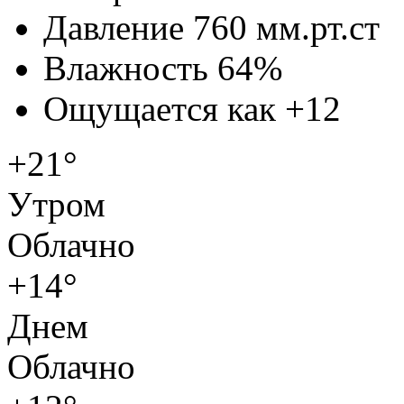
Давление
760 мм.рт.ст
Влажность
64%
Ощущается как
+12
+21°
Утром
Облачно
+14°
Днем
Облачно