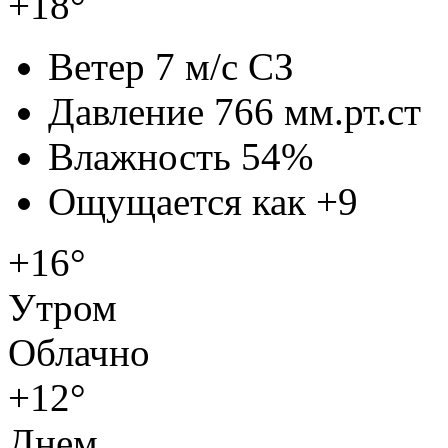
+18°
Ветер
7 м/с СЗ
Давление
766 мм.рт.ст
Влажность
54%
Ощущается как
+9
+16°
Утром
Облачно
+12°
Днем