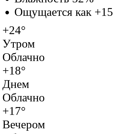
Ощущается как
+15
+24°
Утром
Облачно
+18°
Днем
Облачно
+17°
Вечером