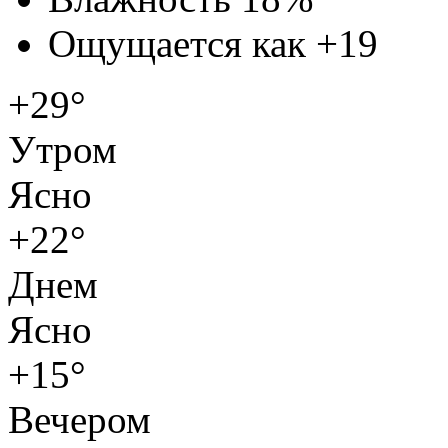
Ощущается как
+19
+29°
Утром
Ясно
+22°
Днем
Ясно
+15°
Вечером