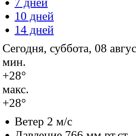
7 дней
10 дней
14 дней
Сегодня, суббота, 08 авгу
мин.
+28°
макс.
+28°
Ветер
2 м/с
Давление
766 мм.рт.ст