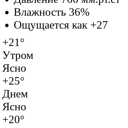
Влажность
36%
Ощущается как
+27
+21°
Утром
Ясно
+25°
Днем
Ясно
+20°