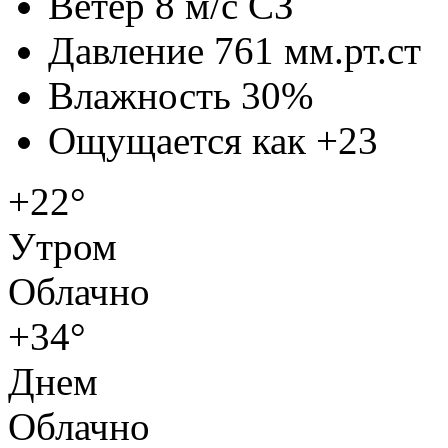
Ветер
8 м/с СЗ
Давление
761 мм.рт.ст
Влажность
30%
Ощущается как
+23
+22°
Утром
Облачно
+34°
Днем
Облачно