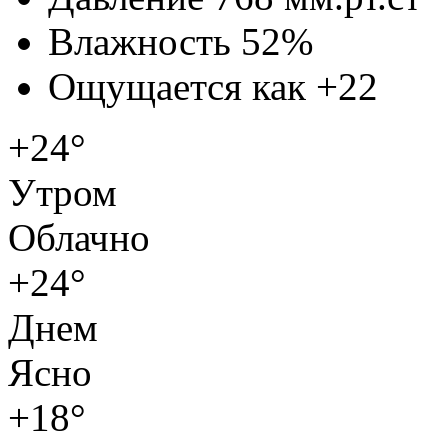
Влажность
52%
Ощущается как
+22
+24°
Утром
Облачно
+24°
Днем
Ясно
+18°