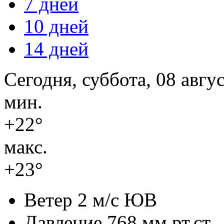
7 дней
10 дней
14 дней
Сегодня, суббота, 08 авгу
мин.
+22°
макс.
+23°
Ветер
2 м/с ЮВ
Давление
768 мм.рт.ст