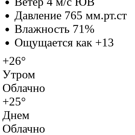
Ветер
4 м/с ЮВ
Давление
765 мм.рт.ст
Влажность
71%
Ощущается как
+13
+26°
Утром
Облачно
+25°
Днем
Облачно