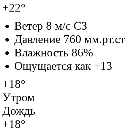
+22°
Ветер
8 м/с СЗ
Давление
760 мм.рт.ст
Влажность
86%
Ощущается как
+13
+18°
Утром
Дождь
+18°