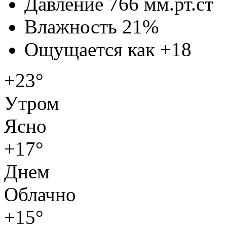
Давление
766 мм.рт.ст
Влажность
21%
Ощущается как
+18
+23°
Утром
Ясно
+17°
Днем
Облачно
+15°