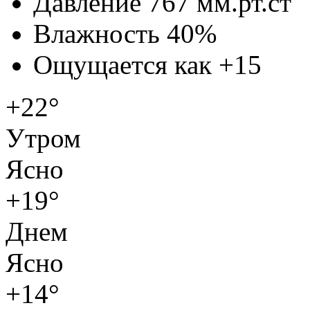
Давление
767 мм.рт.ст
Влажность
40%
Ощущается как
+15
+22°
Утром
Ясно
+19°
Днем
Ясно
+14°