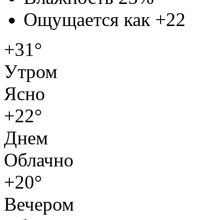
Ощущается как
+22
+31°
Утром
Ясно
+22°
Днем
Облачно
+20°
Вечером