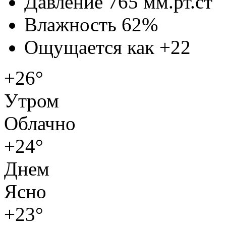
Давление
765 мм.рт.ст
Влажность
62%
Ощущается как
+22
+26°
Утром
Облачно
+24°
Днем
Ясно
+23°