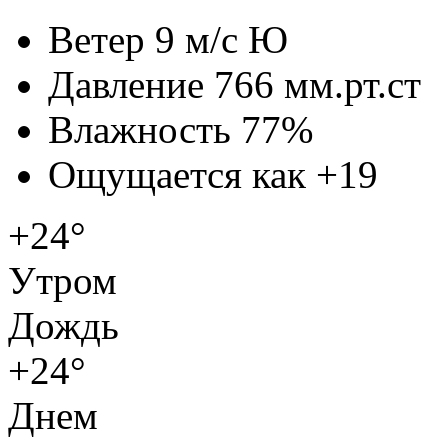
Ветер
9 м/с Ю
Давление
766 мм.рт.ст
Влажность
77%
Ощущается как
+19
+24°
Утром
Дождь
+24°
Днем