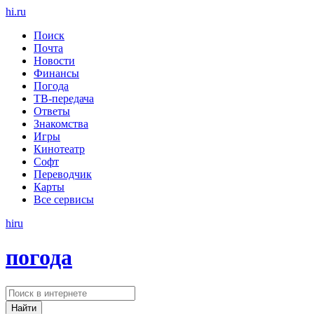
hi
.
ru
Поиск
Почта
Новости
Финансы
Погода
ТВ-передача
Ответы
Знакомства
Игры
Кинотеатр
Софт
Переводчик
Карты
Все сервисы
hi
ru
погода
Найти