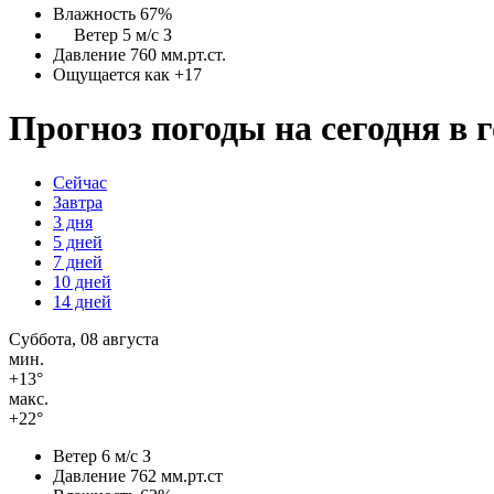
Влажность 67%
Ветер 5 м/с З
Давление 760 мм.рт.ст.
Ощущается как +17
Прогноз погоды на сегодня в
Сейчас
Завтра
3 дня
5 дней
7 дней
10 дней
14 дней
Суббота, 08 августа
мин.
+13°
макс.
+22°
Ветер
6 м/с З
Давление
762 мм.рт.ст