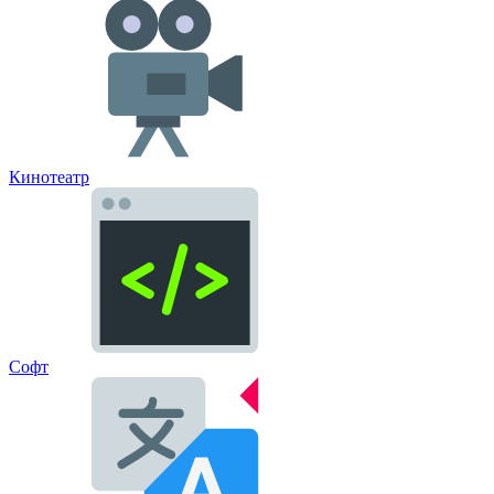
Кинотеатр
Софт