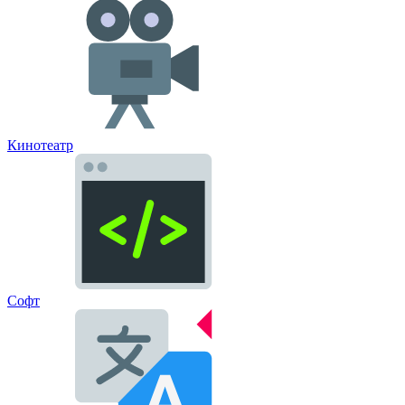
Кинотеатр
Софт