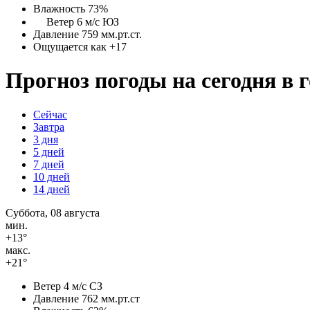
Влажность 73%
Ветер 6 м/с ЮЗ
Давление 759 мм.рт.ст.
Ощущается как +17
Прогноз погоды на сегодня в
Сейчас
Завтра
3 дня
5 дней
7 дней
10 дней
14 дней
Суббота, 08 августа
мин.
+13°
макс.
+21°
Ветер
4 м/с СЗ
Давление
762 мм.рт.ст