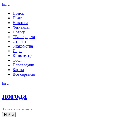
hi
.
ru
Поиск
Почта
Новости
Финансы
Погода
ТВ-передача
Ответы
Знакомства
Игры
Кинотеатр
Софт
Переводчик
Карты
Все сервисы
hi
ru
погода
Найти