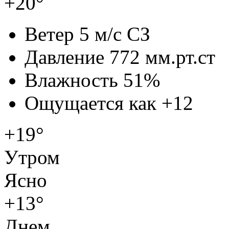
+20°
Ветер
5 м/с СЗ
Давление
772 мм.рт.ст
Влажность
51%
Ощущается как
+12
+19°
Утром
Ясно
+13°
Днем