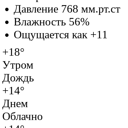
Давление
768 мм.рт.ст
Влажность
56%
Ощущается как
+11
+18°
Утром
Дождь
+14°
Днем
Облачно