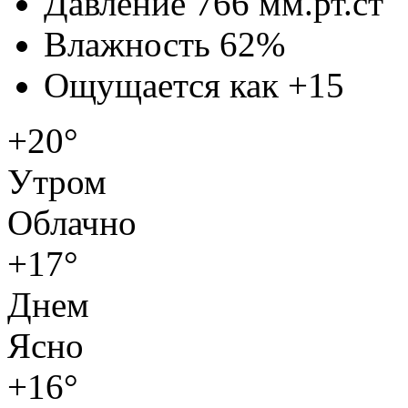
Давление
766 мм.рт.ст
Влажность
62%
Ощущается как
+15
+20°
Утром
Облачно
+17°
Днем
Ясно
+16°