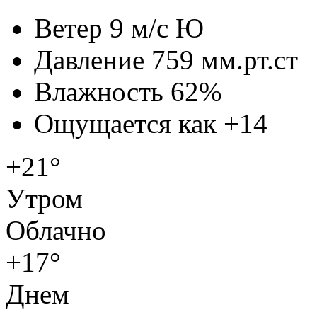
Ветер
9 м/с Ю
Давление
759 мм.рт.ст
Влажность
62%
Ощущается как
+14
+21°
Утром
Облачно
+17°
Днем