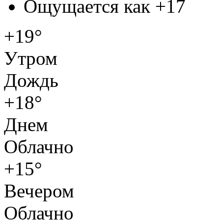
Ощущается как
+17
+19°
Утром
Дождь
+18°
Днем
Облачно
+15°
Вечером
Облачно