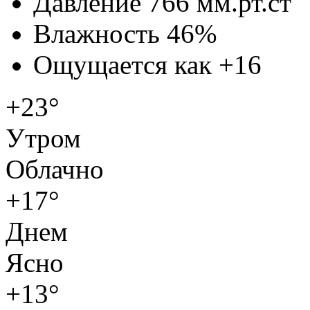
Давление
766 мм.рт.ст
Влажность
46%
Ощущается как
+16
+23°
Утром
Облачно
+17°
Днем
Ясно
+13°