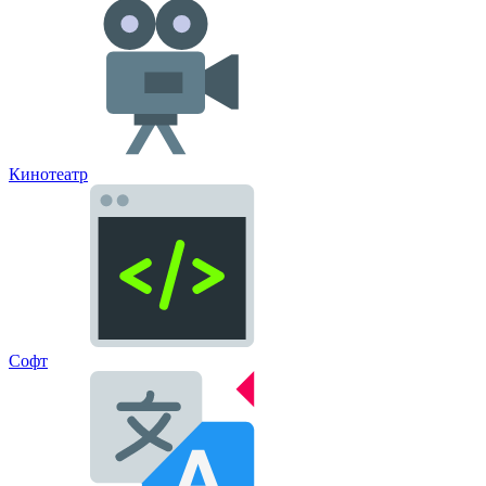
Кинотеатр
Софт