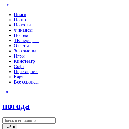
hi
.
ru
Поиск
Почта
Новости
Финансы
Погода
ТВ-передача
Ответы
Знакомства
Игры
Кинотеатр
Софт
Переводчик
Карты
Все сервисы
hi
ru
погода
Найти