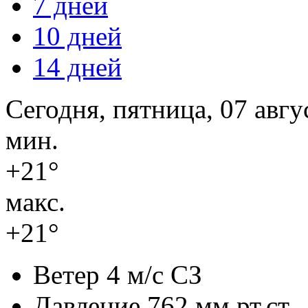
7 дней
10 дней
14 дней
Сегодня, пятница, 07 авгу
мин.
+21°
макс.
+21°
Ветер
4 м/с СЗ
Давление
762 мм.рт.ст