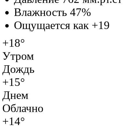
Влажность
47%
Ощущается как
+19
+18°
Утром
Дождь
+15°
Днем
Облачно
+14°