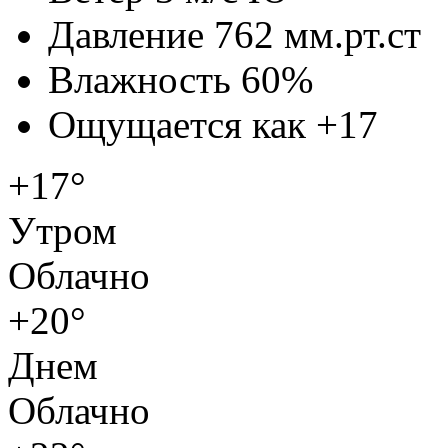
Давление
762 мм.рт.ст
Влажность
60%
Ощущается как
+17
+17°
Утром
Облачно
+20°
Днем
Облачно