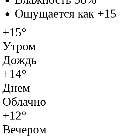
Ощущается как
+15
+15°
Утром
Дождь
+14°
Днем
Облачно
+12°
Вечером