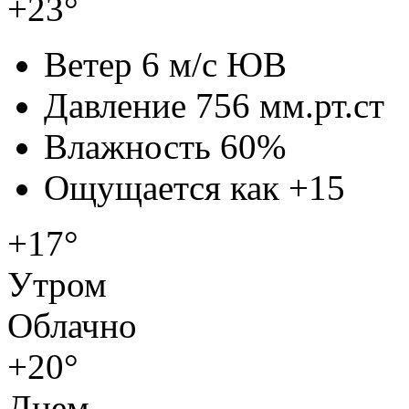
+23°
Ветер
6 м/с ЮВ
Давление
756 мм.рт.ст
Влажность
60%
Ощущается как
+15
+17°
Утром
Облачно
+20°
Днем