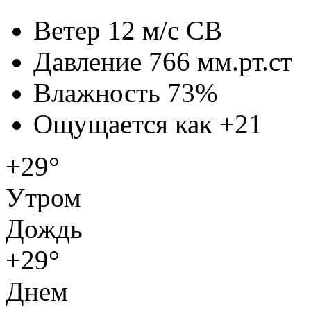
Ветер
12 м/с СВ
Давление
766 мм.рт.ст
Влажность
73%
Ощущается как
+21
+29°
Утром
Дождь
+29°
Днем