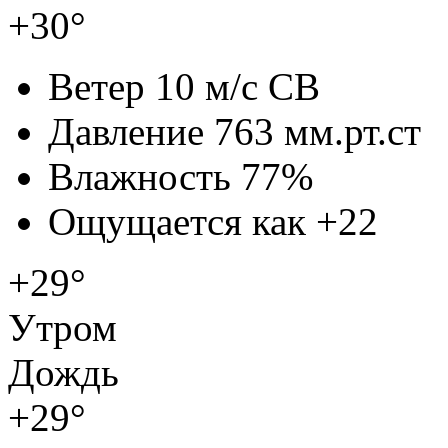
+30°
Ветер
10 м/с СВ
Давление
763 мм.рт.ст
Влажность
77%
Ощущается как
+22
+29°
Утром
Дождь
+29°