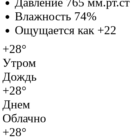
Давление
765 мм.рт.ст
Влажность
74%
Ощущается как
+22
+28°
Утром
Дождь
+28°
Днем
Облачно
+28°