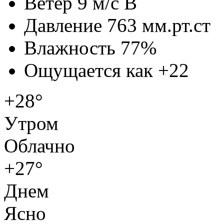
Ветер
9 м/с В
Давление
763 мм.рт.ст
Влажность
77%
Ощущается как
+22
+28°
Утром
Облачно
+27°
Днем
Ясно