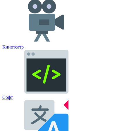
Кинотеатр
Софт