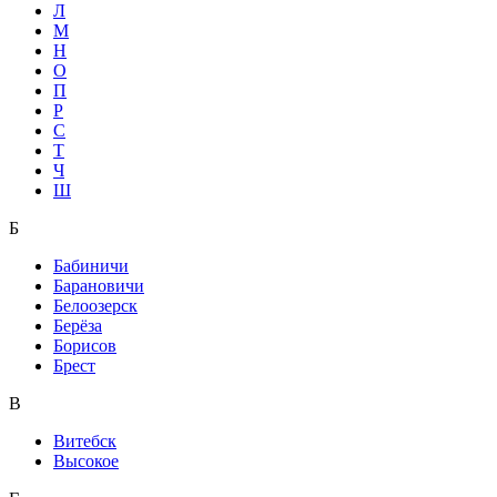
Л
М
Н
О
П
Р
С
Т
Ч
Ш
Б
Бабиничи
Барановичи
Белоозерск
Берёза
Борисов
Брест
В
Витебск
Высокое