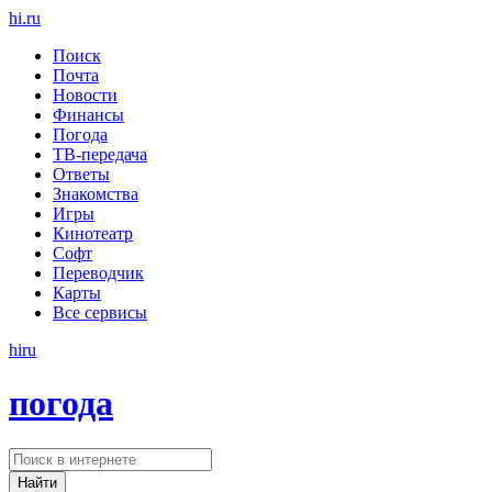
hi
.
ru
Поиск
Почта
Новости
Финансы
Погода
ТВ-передача
Ответы
Знакомства
Игры
Кинотеатр
Софт
Переводчик
Карты
Все сервисы
hi
ru
погода
Найти